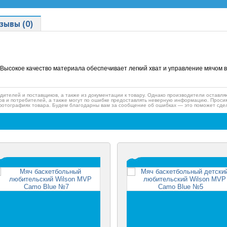
зывы (0)
Высокое качество материала обеспечивает легкий хват и управление мячом в
дителей и поставщиков, а также из документации к товару. Однако производители оставля
ов и потребителей, а также могут по ошибке предоставлять неверную информацию. Просим
фотографиях товара. Будем благодарны вам за сообщение об ошибках — это поможет сдел