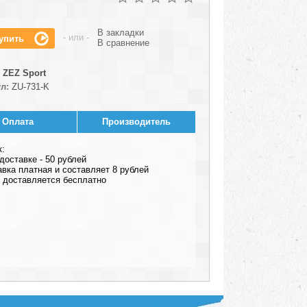
В закладки
- или -
В сравнение
ZEZ Sport
л:
ZU-731-K
Оплата
Производитель
к:
оставке - 50 рублей
авка платная и составляет 8 рублей
ар доставляется бесплатно