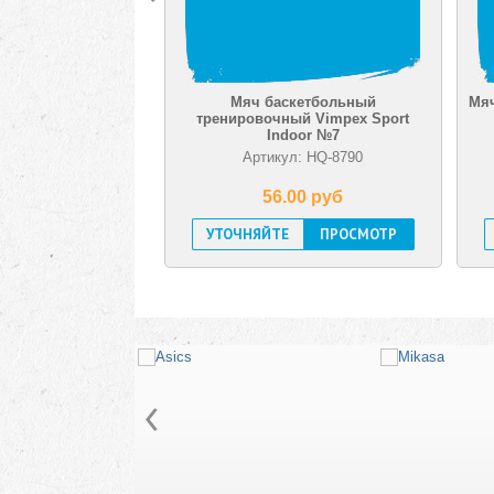
Мяч баскетбольный
Мяч бас
тренировочный Vimpex Sport
Wils
Indoor №7
Артикул: HQ-8790
Ар
56.00 pуб
УТОЧНЯЙТЕ
ПРОСМОТР
В Н