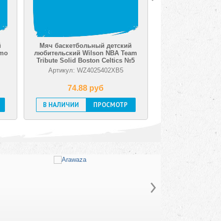
Мяч баскетбольный детский
Мяч баскетбольный лю
любительский Wilson NBA Team
Wilson NCAA Elevate Er
Tribute Solid Boston Celtics №5
Артикул: WZ4025402XB5
Артикул: WZ30172
74.88 pуб
56.94 pуб
В НАЛИЧИИ
ПРОСМОТР
В НАЛИЧИИ
ПРО