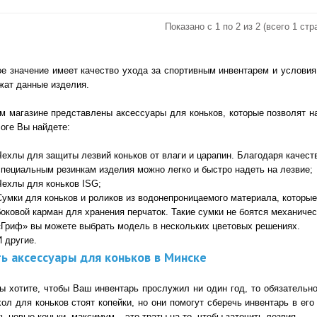
Показано с 1 по 2 из 2 (всего 1 стр
е значение имеет качество ухода за спортивным инвентарем и условия е
жат данные изделия.
м магазине представлены аксессуары для коньков, которые позволят н
логе Вы найдете:
Чехлы для защиты лезвий коньков от влаги и царапин. Благодаря качес
специальным резинкам изделия можно легко и быстро надеть на лезвие;
Чехлы для коньков ISG;
Сумки для коньков и роликов из водонепроницаемого материала, котор
боковой карман для хранения перчаток. Такие сумки не боятся механичес
«Гриф» вы можете выбрать модель в нескольких цветовых решениях.
И другие.
ь аксессуары для коньков в Минске
ы хотите, чтобы Ваш инвентарь прослужил ни один год, то обязательно
хол для коньков стоят копейки, но они помогут сберечь инвентарь в ег
ь новые коньки, максимум – это траты на то, чтобы заточить лезвия.