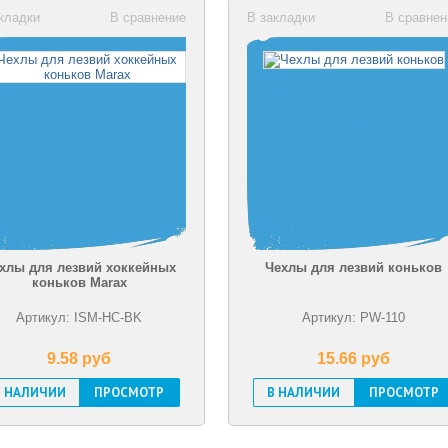
кладки
В сравнение
В закладки
В сравнен
хлы для лезвий хоккейных
Чехлы для лезвий коньков
коньков Marax
Артикул: ISM-HC-BK
Артикул: PW-110
9.58 pуб
15.66 pуб
В НАЛИЧИИ
ПРОСМОТР
В НАЛИЧИИ
ПРОСМОТР