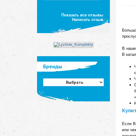
Показать все отзывы
Отзыв
Написать отзыв
Я довольна покупкой и
Большо
обращением сотрудника
магазина. Спасибо за
прослу
внимание к покупателям!
В наше
В ката
Анна
Минск
Бренды
Сервис 5 звёзд, товар
шикарный!
Заказывала в этом магазине
одну нужную вещь для
Купит
реабилитации, и осталась в
полном восторге от сервиса.
Огромные плюсы, которые
Если В
хочется отметить: 1.
или че
Мгновенная обратная связь:
Сразу же после оформления
покупат