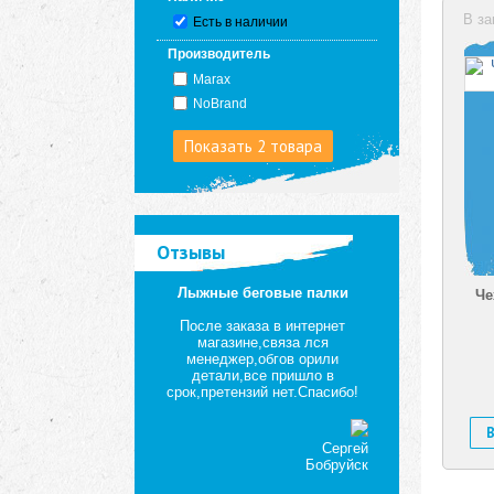
В за
Есть в наличии
Производитель
Marax
NoBrand
Показать 2 товара
Отзывы
Лыжные беговые палки
Че
После заказа в интернет
магазине,связа лся
менеджер,обгов орили
детали,все пришло в
срок,претензий нет.Спасибо!
Сергей
Бобруйск