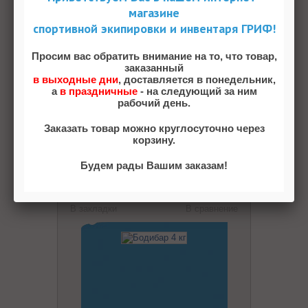
магазине
спортивной экипировки и инвентаря ГРИФ!
Просим вас обратить внимание на то, что товар,
Бодибар 5 кг
заказанный
в выходные дни
, доставляется в понедельник,
а
в праздничные
- на следующий за ним
Артикул: 5kg
рабочий день.
122.96 pуб
Заказать товар можно круглосуточно через
корзину.
В НАЛИЧИИ
ПРОСМОТР
Будем рады Вашим заказам!
В закладки
В сравнение