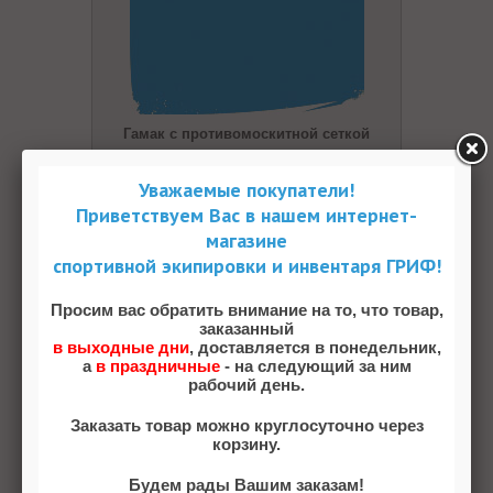
Гамак с противомоскитной сеткой
Уважаемые покупатели!
Артикул: SY-138-1
Приветствуем Вас в нашем интернет-
96.39 pуб
магазине
спортивной экипировки и инвентаря ГРИФ!
В НАЛИЧИИ
ПРОСМОТР
Просим вас обратить внимание на то, что товар,
заказанный
в выходные дни
, доставляется в понедельник,
а
в праздничные
- на следующий за ним
В закладки
В сравнение
рабочий день.
Заказать товар можно круглосуточно через
корзину.
Будем рады Вашим заказам!