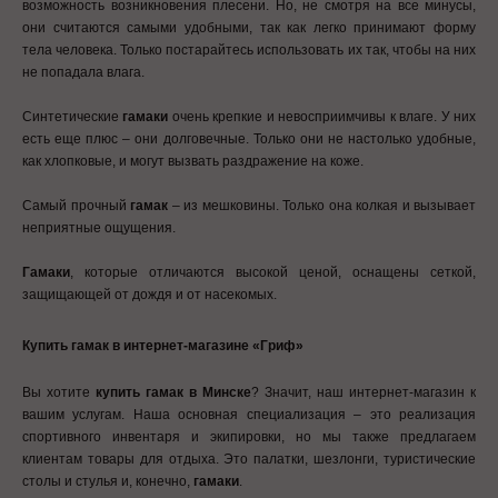
возможность возникновения плесени. Но, не смотря на все минусы,
они считаются самыми удобными, так как легко принимают форму
тела человека. Только постарайтесь использовать их так, чтобы на них
не попадала влага.
Синтетические
гамаки
очень крепкие и невосприимчивы к влаге. У них
есть еще плюс – они долговечные. Только они не настолько удобные,
как хлопковые, и могут вызвать раздражение на коже.
Самый прочный
гамак
– из мешковины. Только она колкая и вызывает
неприятные ощущения.
Гамаки
, которые отличаются высокой ценой, оснащены сеткой,
защищающей от дождя и от насекомых.
Купить гамак в интернет-магазине «Гриф»
Вы хотите
купить гамак в Минске
? Значит, наш интернет-магазин к
вашим услугам. Наша основная специализация – это реализация
спортивного инвентаря и экипировки, но мы также предлагаем
клиентам товары для отдыха. Это палатки, шезлонги, туристические
столы и стулья и, конечно,
гамаки
.