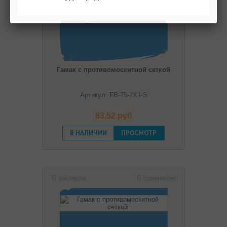
Гамак с противомоскитной сеткой
Артикул: FB-75-2X1-S
83.52 pуб
В НАЛИЧИИ
ПРОСМОТР
В закладки
В сравнение