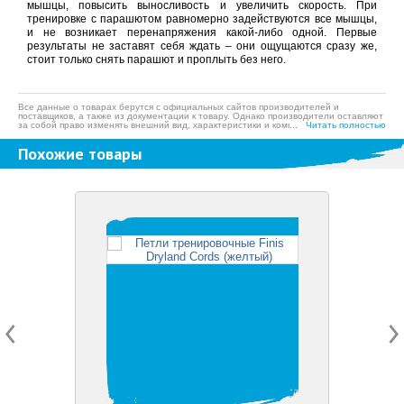
мышцы, повысить выносливость и увеличить скорость. При
тренировке с парашютом равномерно задействуются все мышцы,
и не возникает перенапряжения какой-либо одной. Первые
результаты не заставят себя ждать – они ощущаются сразу же,
стоит только снять парашют и проплыть без него.
Все данные о товарах берутся с официальных сайтов производителей и
поставщиков, а также из документации к товару. Однако производители оставляют
за собой право изменять внешний вид, характеристики и комплектацию товара,
... Читать полностью
предварительно не уведомляя продавцов и потребителей, а также могут по
ошибке предоставлять неверную информацию. Просим вас отнестись с
Похожие товары
пониманием к данному факту и заранее приносим извинения за возможные
неточности в описании и фотографиях товара. Будем благодарны вам за
сообщение об ошибках — это поможет сделать наш каталог еще точнее!