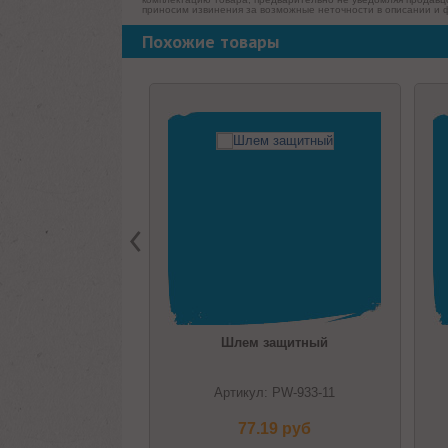
приносим извинения за возможные неточности в описании и 
Похожие товары
Шлем защитный
Артикул: PW-933-11
77.19 pуб