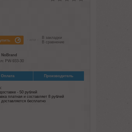
В закладки
- или -
В сравнение
NoBrand
л:
PW-933-30
Оплата
Производитель
к:
оставке - 50 рублей
авка платная и составляет 8 рублей
ар доставляется бесплатно