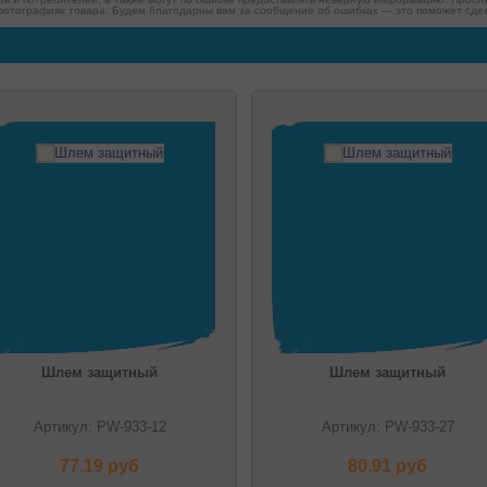
фотографиях товара. Будем благодарны вам за сообщение об ошибках — это поможет сдел
Шлем защитный
Шлем защитный
Артикул: PW-933-12
Артикул: PW-933-27
77.19 pуб
80.91 pуб