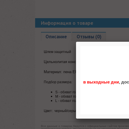
Информация о товаре
Описание
Отзывы (0)
Шлем защитный
Цельнолитая конструкция с подкладкой из пен
Материал: пена EPS, PVC, пластик, нейлон.
в выходные дни
, до
Подбор размера:
S - обхват головы 52-54 см
M - обхват головы 55-59 см
L - обхват головы от 60 см
Цвет: черный/серый
Все данные о товарах берутся с официальных сайтов произво
комплектацию товара, предварительно не уведомляя продавц