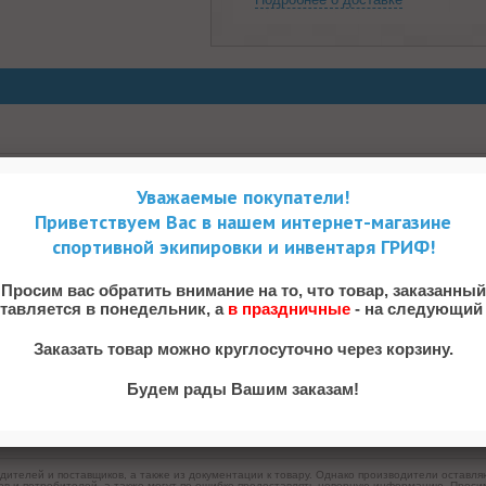
Уважаемые покупатели!
Приветствуем Вас в нашем интернет-магазине
ы EPS. Регулируемый ремешок крепления. Регулируемый размер окружно
спортивной экипировки и инвентаря ГРИФ!
Просим вас обратить внимание на то, что товар, заказанный
ставляется в понедельник, а
в праздничные
- на следующий 
Заказать товар можно круглосуточно через корзину.
Будем рады Вашим заказам!
дителей и поставщиков, а также из документации к товару. Однако производители оставля
ов и потребителей, а также могут по ошибке предоставлять неверную информацию. Просим