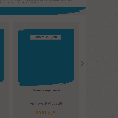
ать наш каталог еще точнее!
Шлем защитный
Артикул: PW-933-28
80.91 pуб