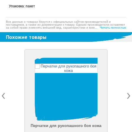
Упаковка: пакет
Все данные о товарах берутся с официальных сайтов производителей и
поставщиков, а также из документации к товару. Однако производители оставляют
за собой право изменять внешний вид, характеристики и комплектацию товара,
... Читать полностью
предварительно не уведомляя продавцов и потребителей, а также могут по
ошибке предоставлять неверную информацию. Просим вас отнестись с
Похожие товары
пониманием к данному факту и заранее приносим извинения за возможные
неточности в описании и фотографиях товара. Будем благодарны вам за
сообщение об ошибках — это поможет сделать наш каталог еще точнее!
Перчатки для рукопашного боя кожа