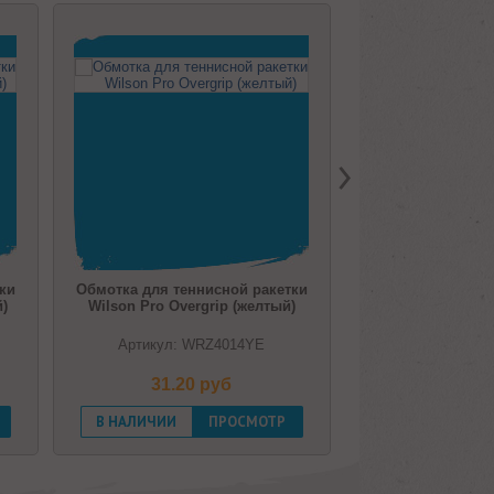
нисной ракетки
Обмотка для теннисной ракетки
Обмо
rgrip (желтый)
Wilson Pro Overgrip (белый)
раке
WRZ4014YE
Артикул: WRZ4014WH
 pуб
31.20 pуб
ПРОСМОТР
В НАЛИЧИИ
ПРОСМОТР
В