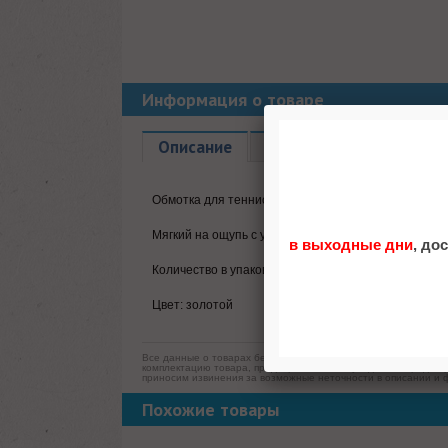
Информация о товаре
Описание
Характеристики
От
Обмотка для теннисной ракетки Wilson
Мягкий на ощупь с усовершенствованной системой
в выходные дни
, до
Количество в упаковке: 3 шт
Цвет: золотой
Все данные о товарах берутся с официальных сайтов произво
комплектацию товара, предварительно не уведомляя продавц
приносим извинения за возможные неточности в описании и 
Похожие товары