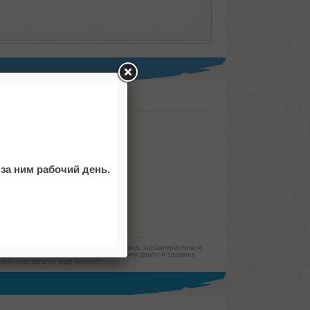
за ним рабочий день.
ют за собой право изменять внешний вид, характеристики и
 вас отнестись с пониманием к данному факту и заранее
ать наш каталог еще точнее!