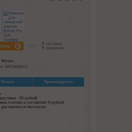
В закладки
- или -
В сравнение
Wilson
л:
WRZ4040GO
Оплата
Производитель
к:
оставке - 50 рублей
авка платная и составляет 8 рублей
ар доставляется бесплатно