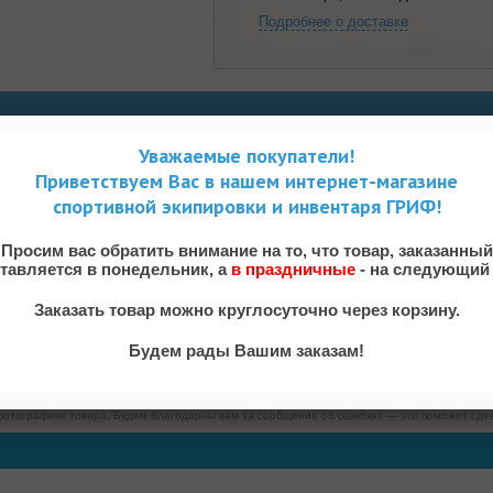
Подробнее о доставке
Уважаемые покупатели!
зывы (0)
Приветствуем Вас в нашем интернет-магазине
спортивной экипировки и инвентаря ГРИФ!
Просим вас обратить внимание на то, что товар, заказанный
 поглощения влаги.
ставляется в понедельник, а
в праздничные
- на следующий 
Заказать товар можно круглосуточно через корзину.
Будем рады Вашим заказам!
дителей и поставщиков, а также из документации к товару. Однако производители оставля
ов и потребителей, а также могут по ошибке предоставлять неверную информацию. Просим
фотографиях товара. Будем благодарны вам за сообщение об ошибках — это поможет сдел