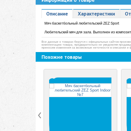
Описание
Характеристики
От
Мяч баскетбольный любительский ZEZ Sport
Любительский мяч для зала.
Выполнен из компози
Все данные о товарах берутся с официальных сайтов произво
комплектацию товара, предварительно не уведомляя продавц
приносим извинения за возможные неточности в описании и 
Похожие товары