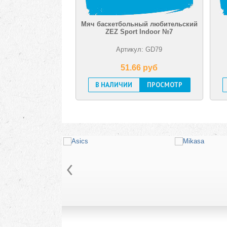
Мяч баскетбольный любительский
М
ZEZ Sport Indoor №7
тре
Артикул: GD79
51.66 pуб
В НАЛИЧИИ
ПРОСМОТР
В Н