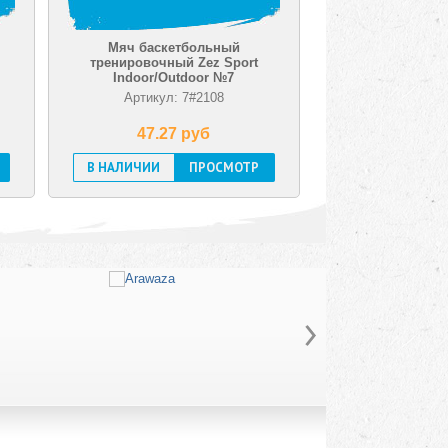
Мяч баскетбольный
Мяч баскетболь
тренировочный Zez Sport
тренировочный Zez
Indoor/Outdoor №7
Indoor/Outdoor
Артикул: 7#2108
Артикул: PVC-М
47.27 pуб
57.95 pуб
В НАЛИЧИИ
ПРОСМОТР
В НАЛИЧИИ
ПРО