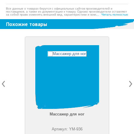
Все данные о товарах берутся с официальных сайтов производителей и
поставщиков, а также из документации к товару. Однако производители оставляют
за собой право изменять внешний вид, характеристики и комплектацию товара,
... Читать полностью
предварительно не уведомляя продавцов и потребителей, а также могут по
ошибке предоставлять неверную информацию. Просим вас отнестись с
Похожие товары
пониманием к данному факту и заранее приносим извинения за возможные
неточности в описании и фотографиях товара. Будем благодарны вам за
сообщение об ошибках — это поможет сделать наш каталог еще точнее!
Массажер для ног
Артикул: YM-936