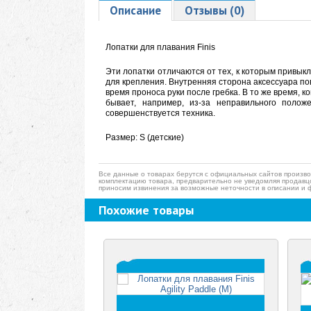
Описание
Отзывы (0)
Лопатки для плавания Finis
Эти лопатки отличаются от тех, к которым привык
для крепления. Внутренняя сторона аксессуара по
время проноса руки после гребка. В то же время, к
бывает, например, из-за неправильного полож
совершенствуется техника.
Размер: S (детские)
Все данные о товарах берутся с официальных сайтов произво
комплектацию товара, предварительно не уведомляя продавц
приносим извинения за возможные неточности в описании и 
Похожие товары