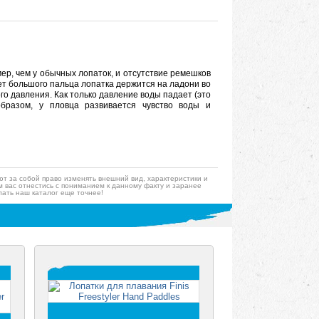
ер, чем у обычных лопаток, и отсутствие ремешков
ет большого пальца лопатка держится на ладони во
ого давления. Как только давление воды падает (это
образом, у пловца развивается чувство воды и
ют за собой право изменять внешний вид, характеристики и
 вас отнестись с пониманием к данному факту и заранее
ать наш каталог еще точнее!