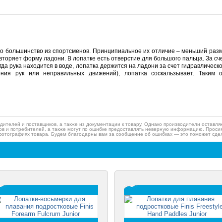
ло большинство из спортсменов. Принципиальное их отличие – меньший разм
вторяет форму ладони. В лопатке есть отверстие для большого пальца. За сч
огда рука находится в воде, лопатка держится на ладони за счет гидравлическ
ения рук или неправильных движений), лопатка соскальзывает. Таким 
дителей и поставщиков, а также из документации к товару. Однако производители оставля
ов и потребителей, а также могут по ошибке предоставлять неверную информацию. Просим
фотографиях товара. Будем благодарны вам за сообщение об ошибках — это поможет сдел