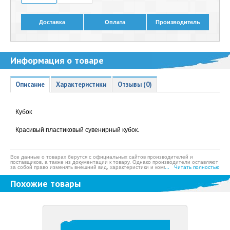
Доставка
Оплата
Производитель
Информация о товаре
Описание
Характеристики
Отзывы (0)
Кубок
Красивый пластиковый сувенирный кубок.
Все данные о товарах берутся с официальных сайтов производителей и
поставщиков, а также из документации к товару. Однако производители оставляют
за собой право изменять внешний вид, характеристики и комплектацию товара,
... Читать полностью
предварительно не уведомляя продавцов и потребителей, а также могут по
ошибке предоставлять неверную информацию. Просим вас отнестись с
Похожие товары
пониманием к данному факту и заранее приносим извинения за возможные
неточности в описании и фотографиях товара. Будем благодарны вам за
сообщение об ошибках — это поможет сделать наш каталог еще точнее!