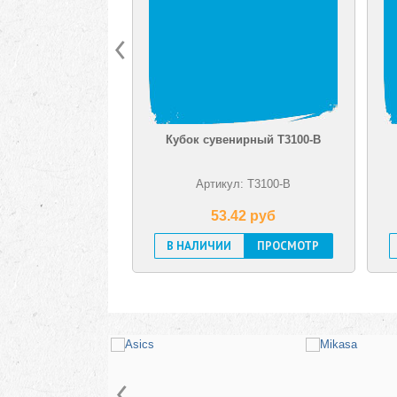
к сувенирный T3100-B
Кубок сувенирный T3100-C
Артикул: T3100-B
Артикул: T3100-C
53.42 pуб
46.36 pуб
ЛИЧИИ
ПРОСМОТР
В НАЛИЧИИ
ПРОСМОТР