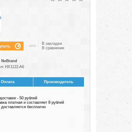
В закладки
- или -
В сравнение
NoBrand
л:
HX1122-A6
Оплата
Производитель
оставке - 50 рублей
авка платная и составляет 8 рублей
ар доставляется бесплатно