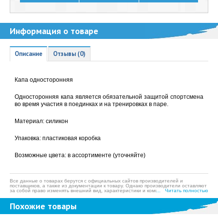
Информация о товаре
Описание
Отзывы (0)
Капа односторонняя
Односторонняя капа является обязательной защитой спортсмена
во время участия в поединках и на тренировках в паре.
Материал: силикон
Упаковка: пластиковая коробка
Возможные цвета: в ассортименте (уточняйте)
Все данные о товарах берутся с официальных сайтов производителей и
поставщиков, а также из документации к товару. Однако производители оставляют
за собой право изменять внешний вид, характеристики и комплектацию товара,
... Читать полностью
предварительно не уведомляя продавцов и потребителей, а также могут по
ошибке предоставлять неверную информацию. Просим вас отнестись с
Похожие товары
пониманием к данному факту и заранее приносим извинения за возможные
неточности в описании и фотографиях товара. Будем благодарны вам за
сообщение об ошибках — это поможет сделать наш каталог еще точнее!