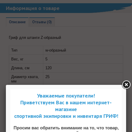
Информация о товаре
Описание
Отзывы (0)
Гриф для штанги Z-образный
Тип
w-образный
Вес, кг
5
Длина, см
120
Диаметр хвата,
25
мм
Диаметр
25
посадочного,
Уважаемые покупатели!
мм
Приветствуем Вас в нашем интернет-
Длина резьбы,
19
магазине
см
спортивной экипировки и инвентаря ГРИФ!
Максимальная
100
нагрузка, кг
Просим вас обратить внимание на то, что товар,