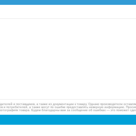
дителей и поставщиков, а также из документации к товару. Однако производители оставля
ов и потребителей, а также могут по ошибке предоставлять неверную информацию. Просим
фотографиях товара. Будем благодарны вам за сообщение об ошибках — это поможет сдел