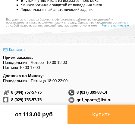
Внутри – утеплитель из искусственного меха.
Язычок ботинка с защитой от попадания снега.
Термопластичный анатомический задник.
Все данные о товарах берутся с официальных сайтов производителей и
поставщиков, а также из документации к товару. Однако производители оставляют
за собой право изменять внешний вид, характеристики и комплектацию товара,
... Читать полностью
предварительно не уведомляя продавцов и потребителей, а также могут по
ошибке предоставлять неверную информацию. Просим вас отнестись с
пониманием к данному факту и заранее приносим извинения за возможные
неточности в описании и фотографиях товара. Будем благодарны вам за
сообщение об ошибках — это поможет сделать наш каталог еще точнее!
Контакты
Прием заказов:
Понедельник - Четверг 10:00-18:00
Пятница 10:00-17:00
Доставка по Минску:
Понедельник - Пятница 18:00-22:00
8 (044) 757-57-75
8 (017) 399-88-14
8 (029) 753-57-75
grif_sports@list.ru
Присоединяйтесь к нам
от 113.00 pуб
Купить