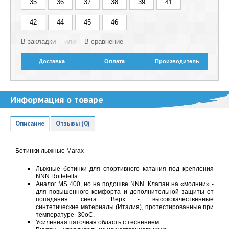
35
36
37
38
39
41
42
44
45
46
В закладки
- или -
В сравнение
Доставка
Оплата
Производитель
Информация о товаре
Описание
Отзывы (0)
Ботинки лыжные Marax
Лыжные ботинки для спортивного катания под крепления
NNN Rottefella.
Аналог MS 400, но на подошве NNN. Клапан на «молнии» -
для повышенного комфорта
и дополнительной защиты от
попадания снега. Верх - высококачественные
синтетические
материалы (Италия), протестированные при
температуре -30оC.
Усиленная пяточная область с теснением.