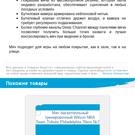
Покрышка мяча из высокопрочной резины, которая была
недавно разработана, обеспечивает сцепление в любых
погодных условиях.
Бутиловая камера армирована нейлоновой нитью.
Бутиловый клапан отлично держит воздух, и камера не
требует регулярного подкачивания.
Более глубокие каналы Deep Channel между панелями мяча
позволяют получить больше точек захвата и лучше
контролировать мяч при ведении и броске.
Мяч подходит для игры на любом покрытии, как в зале, так и на
улице.
Все данные о товарах берутся с официальных сайтов производителей и
поставщиков, а также из документации к товару. Однако производители оставляют
за собой право изменять внешний вид, характеристики и комплектацию товара,
... Читать полностью
предварительно не уведомляя продавцов и потребителей, а также могут по
ошибке предоставлять неверную информацию. Просим вас отнестись с
Похожие товары
пониманием к данному факту и заранее приносим извинения за возможные
неточности в описании и фотографиях товара. Будем благодарны вам за
сообщение об ошибках — это поможет сделать наш каталог еще точнее!