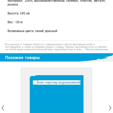
Материал:
100% высококачественный силикон, пластик, металл,
резина
Высота: 165 см
Вес: ~35 кг
Возможные цвета: синий, красный
Все данные о товарах берутся с официальных сайтов производителей и
поставщиков, а также из документации к товару. Однако производители оставляют
за собой право изменять внешний вид, характеристики и комплектацию товара,
... Читать полностью
предварительно не уведомляя продавцов и потребителей, а также могут по
ошибке предоставлять неверную информацию. Просим вас отнестись с
Похожие товары
пониманием к данному факту и заранее приносим извинения за возможные
неточности в описании и фотографиях товара. Будем благодарны вам за
сообщение об ошибках — это поможет сделать наш каталог еще точнее!